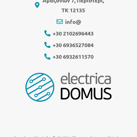
Αμαζόνων 7, Περιστέρι,
ΤΚ 12135
info@
+30 2102696443
+30 6936527084
+30 6932611570