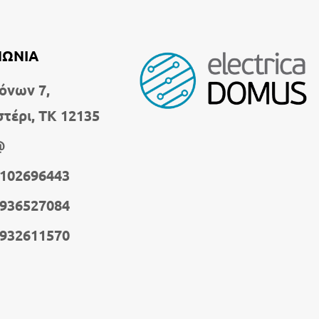
ΝΩΝΙΑ
όνων 7,
στέρι, ΤΚ 12135
@
2102696443
6936527084
6932611570