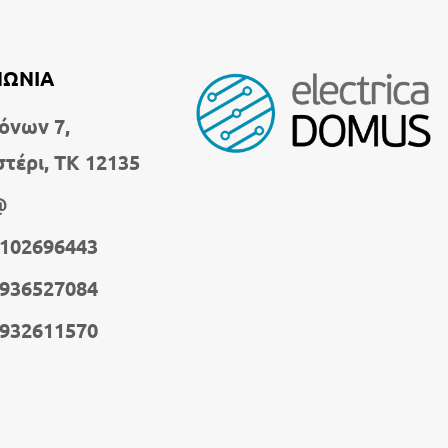
ΝΩΝΙΑ
όνων 7,
στέρι, ΤΚ 12135
@
2102696443
6936527084
6932611570