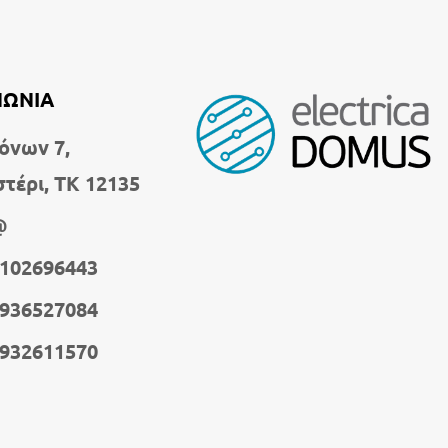
ΝΩΝΙΑ
όνων 7,
στέρι, ΤΚ 12135
@
2102696443
6936527084
6932611570